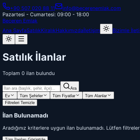
+90 507 020 88 11
info@becerenemlak.com
Pazartesi - Cumartesi: 09:00 - 18:00
Beceren Emlak
Ana Sayfa
Satılık
Kiralık
Hakkımızda
İletişim
Bizimle İle
Satılık İlanlar
Toplam
0
ilan bulundu
Ara
Ev
Tüm Şehirler
Tüm Fiyatlar
Tüm Alanlar
Filtreleri Temizle
İlan Bulunamadı
Aradığınız kriterlere uygun ilan bulunamadı. Lütfen filtreleri
Tüm İlanları Görüntüle